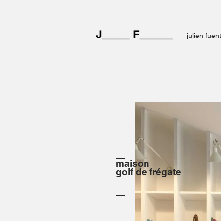
julien fuen
maison
golf de frégate